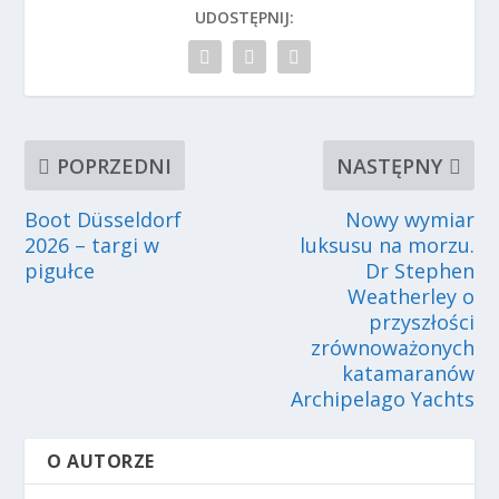
UDOSTĘPNIJ:
POPRZEDNI
NASTĘPNY
Boot Düsseldorf
Nowy wymiar
2026 – targi w
luksusu na morzu.
pigułce
Dr Stephen
Weatherley o
przyszłości
zrównoważonych
katamaranów
Archipelago Yachts
O AUTORZE