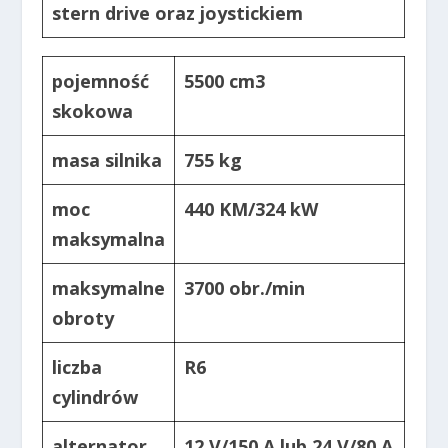
stern drive oraz joystickiem
pojemność
5500 cm3
skokowa
masa silnika
755 kg
moc
440 KM/324 kW
maksymalna
maksymalne
3700 obr./min
obroty
liczba
R6
cylindrów
alternator
12 V/150 A lub 24 V/80 A