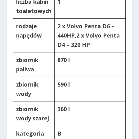
liczba kabin
1
toaletowych
rodzaje
2 x Volvo Penta D6 –
napędów
440HP,
2 x Volvo Penta
D4 – 320 HP
zbiornik
870 l
paliwa
zbiornik
590 l
wody
zbiornik
360 l
wody szarej
kategoria
B