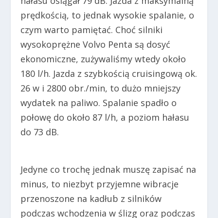
hałasu osiągał 79 dB. Jazda z maksymalną
prędkością, to jednak wysokie spalanie, o
czym warto pamiętać. Choć silniki
wysokoprężne Volvo Penta są dosyć
ekonomiczne, zużywaliśmy wtedy około
180 l/h. Jazda z szybkością cruisingową ok.
26 w i 2800 obr./min, to dużo mniejszy
wydatek na paliwo. Spalanie spadło o
połowę do około 87 l/h, a poziom hałasu
do 73 dB.
Jedyne co trochę jednak muszę zapisać na
minus, to niezbyt przyjemne wibracje
przenoszone na kadłub z silników
podczas wchodzenia w ślizg oraz podczas